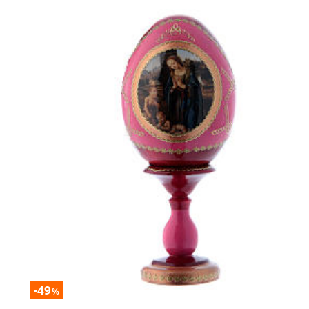
-49
%