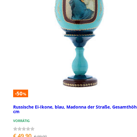
-50
%
Russische Ei-Ikone, blau, Madonna der Straße, Gesamthöh
cm
VORRÄTIG
€ 49,90
€ 99,00