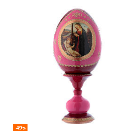
-49
%