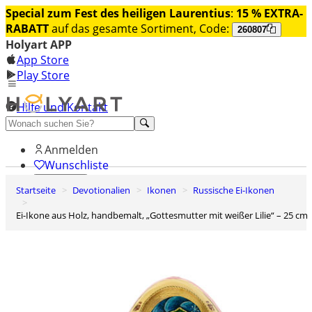
Special zum Fest des heiligen Laurentius
:
15 % EXTRA-
RABATT
auf das gesamte Sortiment, Code:
260807
Holyart APP
App Store
Play Store
Hilfe und Kontakt
Entdecken Sie Premium
Anmelden
Wunschliste
Startseite
Devotionalien
Ikonen
Russische Ei-Ikonen
0
Warenkorb
Ei-Ikone aus Holz, handbemalt, „Gottesmutter mit weißer Lilie“ – 25 cm