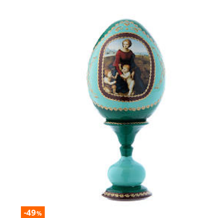
-49
%