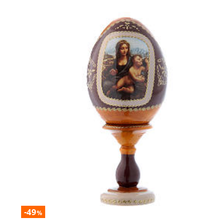
-49
%