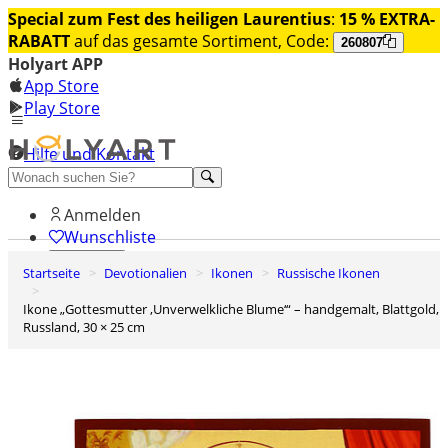
Special zum Fest des heiligen Laurentius
:
15 % EXTRA-
RABATT
auf das gesamte Sortiment, Code:
260807
Holyart APP
App Store
Play Store
Hilfe und Kontakt
Entdecken Sie Premium
Anmelden
Wunschliste
Startseite
Devotionalien
Ikonen
Russische Ikonen
0
Warenkorb
Ikone „Gottesmutter ‚Unverwelkliche Blume‘“ – handgemalt, Blattgold,
Russland, 30 × 25 cm