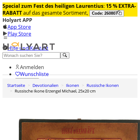
Special zum Fest des heiligen Laurentius
:
15 % EXTRA-
RABATT
auf das gesamte Sortiment,
Code: 260807
Holyart APP
App Store
Play Store
Hilfe und Kontakt
Entdecken Sie Premium
Anmelden
Wunschliste
Startseite
Devotionalien
Ikonen
Russische Ikonen
0
Russische Ikone Erzengel Michael, 25x20 cm
Warenkorb