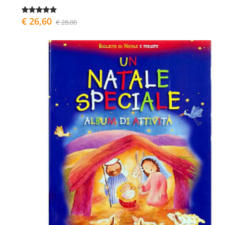
€ 26,60
€ 28,00