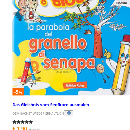
-5
%
Das Gleichnis vom Senfkorn ausmalen
DEMNÄCHST WIEDER ERHÄLTLICH
€ 1,90
€ 2,00