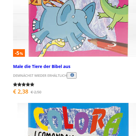
-5
%
Male die Tiere der Bibel aus
DEMNÄCHST WIEDER ERHÄLTLICH
€ 2,38
€ 2,50