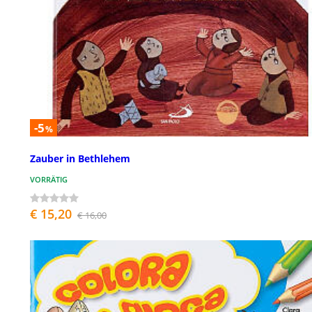
-5
%
Zauber in Bethlehem
VORRÄTIG
€ 15,20
€ 16,00