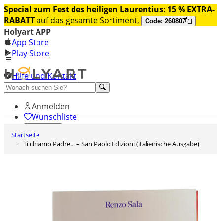
Special zum Fest des heiligen Laurentius
:
15 % EXTRA-
RABATT
auf das gesamte Sortiment,
Code: 260807
Holyart APP
App Store
Play Store
Hilfe und Kontakt
Entdecken Sie Premium
Anmelden
Wunschliste
Startseite
0
Ti chiamo Padre… – San Paolo Edizioni (italienische Ausgabe)
Warenkorb