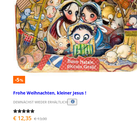
-5
%
Frohe Weihnachten, kleiner Jesus !
DEMNÄCHST WIEDER ERHÄLTLICH
€ 12,35
€ 13,00