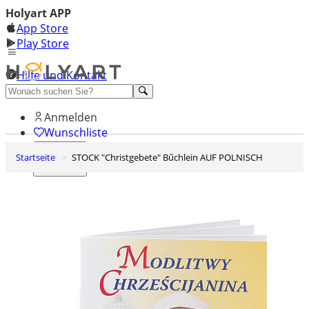
Holyart APP
App Store
Play Store
Hilfe und Kontakt
Entdecken Sie Premium
Anmelden
Wunschliste
Startseite
STOCK "Christgebete" Bűchlein AUF POLNISCH
0
Warenkorb