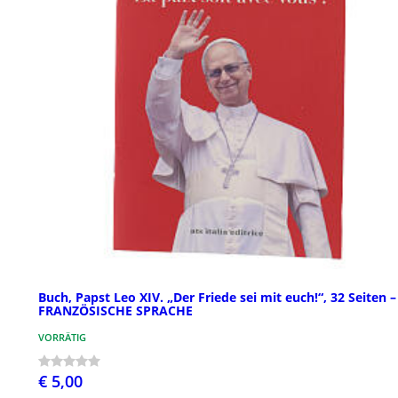
Buch, Papst Leo XIV. „Der Friede sei mit euch!“, 32 Seiten –
FRANZÖSISCHE SPRACHE
VORRÄTIG
€ 5,00