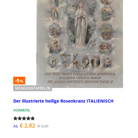
-5
%
MENGENSTAFFEL/N
Der illustrierte heilige Rosenkranz ITALIENISCH
VORRÄTIG
€ 2,82
€ 3,29
Ab