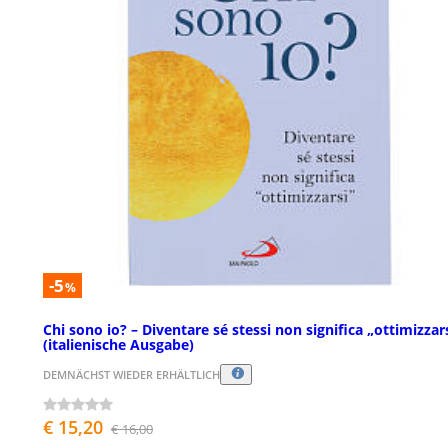
-5
%
Chi sono io? – Diventare sé stessi non significa „ottimizzar
(italienische Ausgabe)
DEMNÄCHST WIEDER ERHÄLTLICH
€ 15,20
€ 16,00