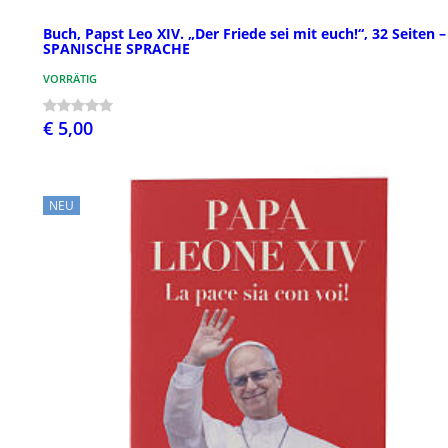
Buch, Papst Leo XIV. „Der Friede sei mit euch!“, 32 Seiten –
SPANISCHE SPRACHE
VORRÄTIG
€ 5,00
NEU