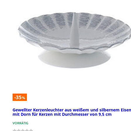
-35
%
Gewellter Kerzenleuchter aus weißem und silbernem Eise
mit Dorn fűr Kerzen mit Durchmesser von 9,5 cm
VORRÄTIG