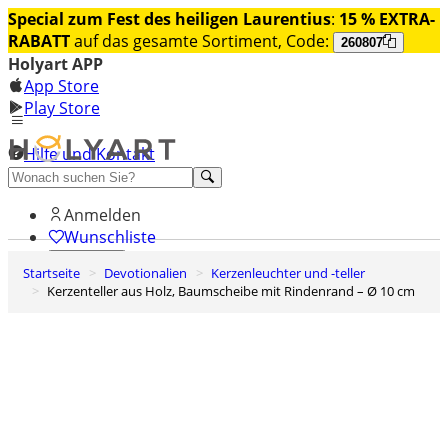
Special zum Fest des heiligen Laurentius
:
15 % EXTRA-
RABATT
auf das gesamte Sortiment, Code:
260807
Holyart APP
App Store
Play Store
Hilfe und Kontakt
Entdecken Sie Premium
Anmelden
Wunschliste
Startseite
Devotionalien
Kerzenleuchter und -teller
0
Kerzenteller aus Holz, Baumscheibe mit Rindenrand – Ø 10 cm
Warenkorb