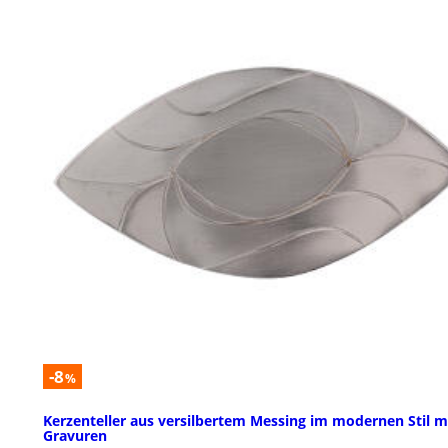
-8
%
Kerzenteller aus versilbertem Messing im modernen Stil m
Gravuren