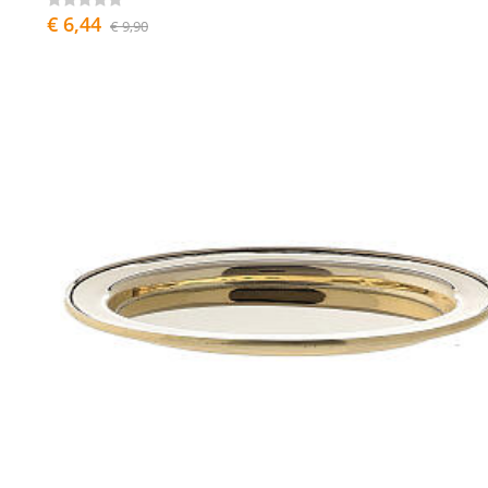
€ 6,44
€ 9,90