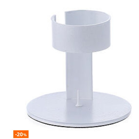
-20
%