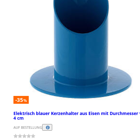
-35
%
Elektrisch blauer Kerzenhalter aus Eisen mit Durchmesser
4 cm
AUF BESTELLUNG