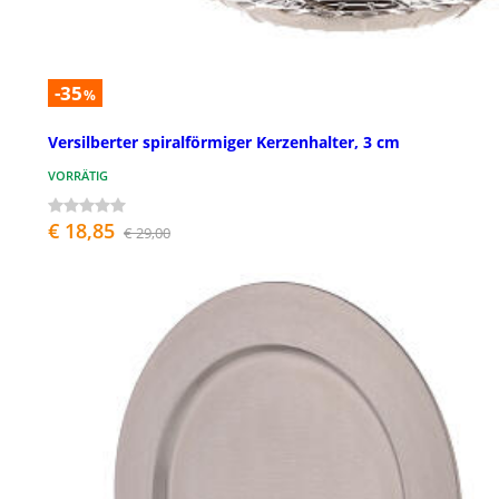
-35
%
Versilberter spiralförmiger Kerzenhalter, 3 cm
VORRÄTIG
€ 18,85
€ 29,00