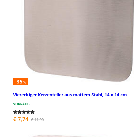
-35
%
Viereckiger Kerzenteller aus mattem Stahl, 14 x 14 cm
VORRÄTIG
€ 7,74
€ 11,90