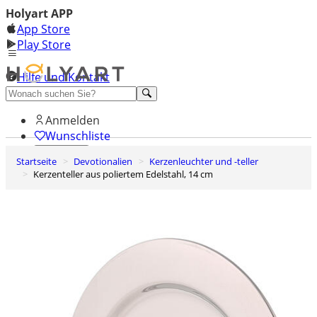
Holyart APP
App Store
Play Store
Hilfe und Kontakt
Entdecken Sie Premium
Anmelden
Wunschliste
Startseite
Devotionalien
Kerzenleuchter und -teller
0
Kerzenteller aus poliertem Edelstahl, 14 cm
Warenkorb