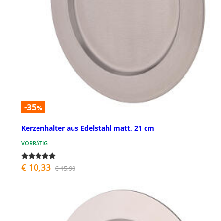
-35
%
Kerzenhalter aus Edelstahl matt, 21 cm
VORRÄTIG
€ 10,33
€ 15,90