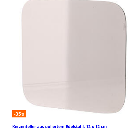
-35
%
Kerzenteller aus poliertem Edelstahl, 12 x 12 cm