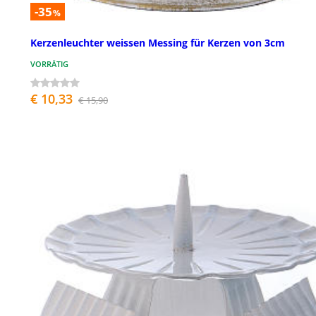
-35
%
Kerzenleuchter weissen Messing für Kerzen von 3cm
VORRÄTIG
€ 10,33
€ 15,90