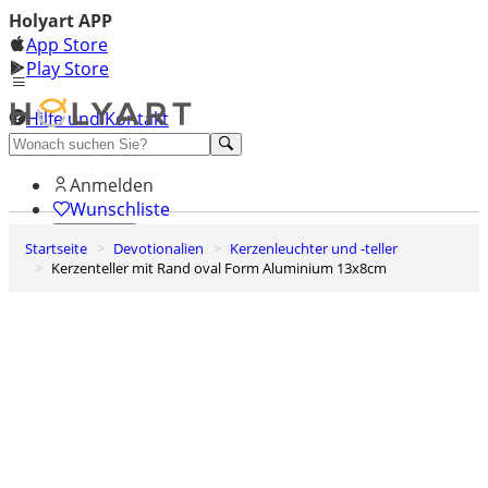
Holyart APP
App Store
Play Store
Hilfe und Kontakt
Entdecken Sie Premium
Anmelden
Wunschliste
Startseite
Devotionalien
Kerzenleuchter und -teller
0
Kerzenteller mit Rand oval Form Aluminium 13x8cm
Warenkorb