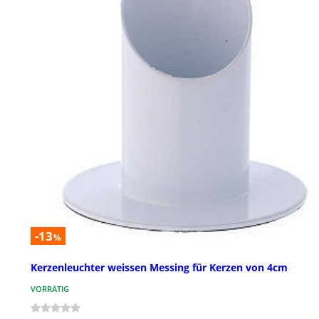
-13
%
Kerzenleuchter weissen Messing für Kerzen von 4cm
VORRÄTIG