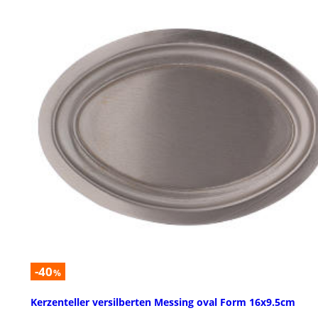
-40
%
Kerzenteller versilberten Messing oval Form 16x9.5cm