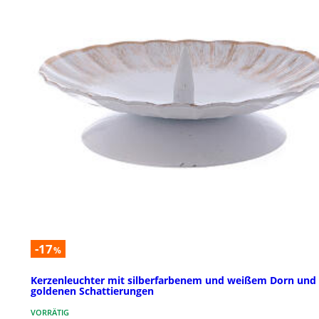
-17
%
Kerzenleuchter mit silberfarbenem und weißem Dorn und
goldenen Schattierungen
VORRÄTIG