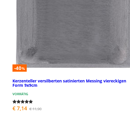
-40
%
Kerzenteller versilberten satinierten Messing viereckigen
Form 9x9cm
VORRÄTIG
€ 7,14
€ 11,90