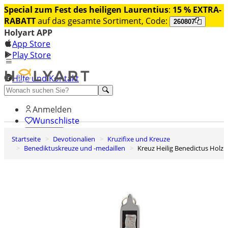
Special zum Fest des heiligen Laurentius
:
15 % EXTRA-
RABATT
auf das gesamte Sortiment, Code:
260807
Holyart APP
App Store
Play Store
Hilfe und Kontakt
Entdecken Sie Premium
Anmelden
Wunschliste
Startseite
Devotionalien
Kruzifixe und Kreuze
0
Benediktuskreuze und -medaillen
Kreuz Heilig Benedictus Holz
Warenkorb