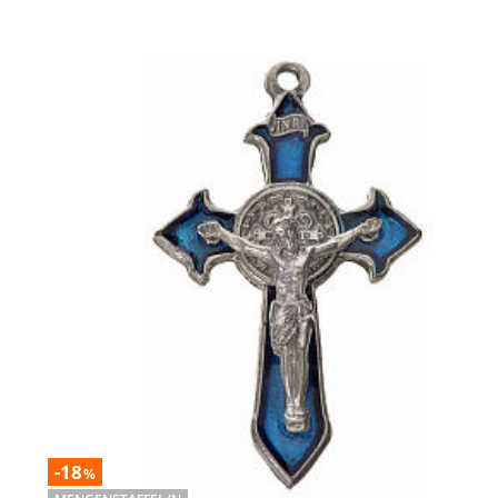
-18
%