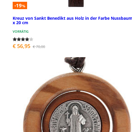
-19
%
Kreuz von Sankt Benedikt aus Holz in der Farbe Nussbaum
x 20 cm
VORRÄTIG
€ 56,95
€ 70,00