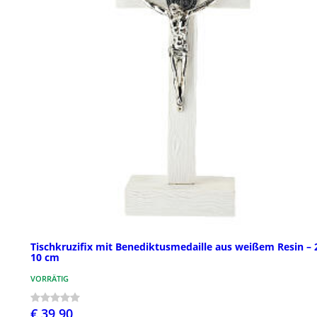
Tischkruzifix mit Benediktusmedaille aus weißem Resin – 
10 cm
VORRÄTIG
€ 39,90