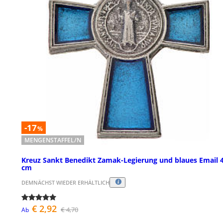
-17
%
MENGENSTAFFEL/N
Kreuz Sankt Benedikt Zamak-Legierung und blaues Email 
cm
DEMNÄCHST WIEDER ERHÄLTLICH
€ 2,92
€ 4,70
Ab