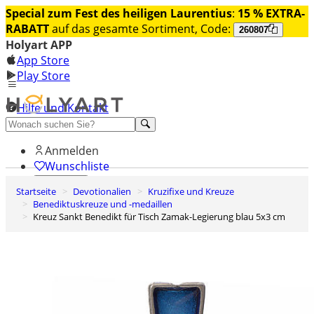
Special zum Fest des heiligen Laurentius
:
15 % EXTRA-
RABATT
auf das gesamte Sortiment, Code:
260807
Holyart APP
App Store
Play Store
Hilfe und Kontakt
Entdecken Sie Premium
Anmelden
Wunschliste
Startseite
Devotionalien
Kruzifixe und Kreuze
0
Benediktuskreuze und -medaillen
Warenkorb
Kreuz Sankt Benedikt für Tisch Zamak-Legierung blau 5x3 cm