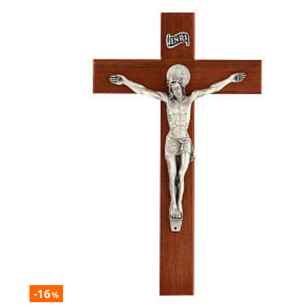
-16
%