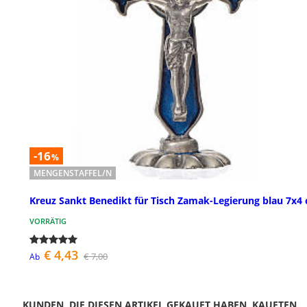
-16
%
MENGENSTAFFEL/N
Kreuz Sankt Benedikt für Tisch Zamak-Legierung blau 7x4
VORRÄTIG
€ 4,43
€ 7,00
Ab
KUNDEN, DIE DIESEN ARTIKEL GEKAUFT HABEN, KAUFTEN