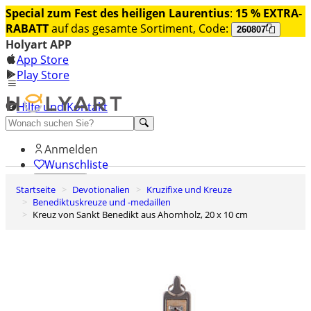
Special zum Fest des heiligen Laurentius
:
15 % EXTRA-
RABATT
auf das gesamte Sortiment, Code:
260807
Holyart APP
App Store
Play Store
Hilfe und Kontakt
Entdecken Sie Premium
Anmelden
Wunschliste
Startseite
Devotionalien
Kruzifixe und Kreuze
0
Benediktuskreuze und -medaillen
Warenkorb
Kreuz von Sankt Benedikt aus Ahornholz, 20 x 10 cm