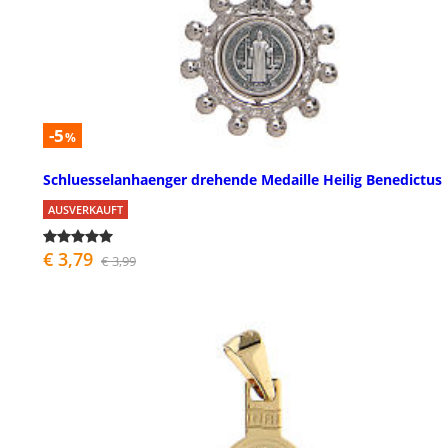
-5
%
Schluesselanhaenger drehende Medaille Heilig Benedictus
AUSVERKAUFT
€ 3,79
€ 3,99