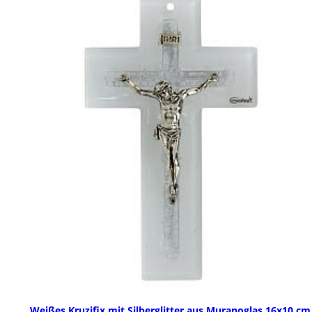
Weißes Kruzifix mit Silberglitter aus Muranoglas 16x10 cm