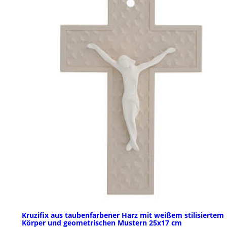
Kruzifix aus taubenfarbener Harz mit weißem stilisiertem
Körper und geometrischen Mustern 25x17 cm