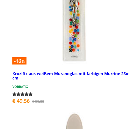
-16
%
Kruzifix aus weißem Muranoglas mit farbigen Murrine 25x
cm
VORRÄTIG
€ 49,56
€ 59,00