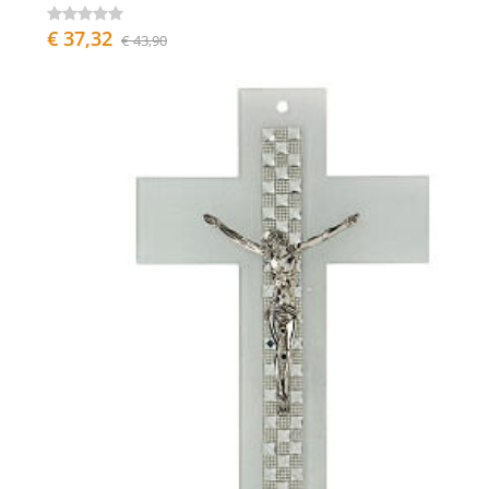
€ 37,32
€ 43,90