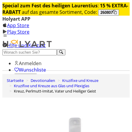
Special zum Fest des heiligen Laurentius
:
15 % EXTRA-
RABATT
auf das gesamte Sortiment, Code:
260807
Holyart APP
App Store
Play Store
Hilfe und Kontakt
Entdecken Sie Premium
Anmelden
Wunschliste
Startseite
Devotionalien
Kruzifixe und Kreuze
0
Kruzifixe und Kreuze aus Glas und Plexiglas
Warenkorb
Kreuz, Perlmutt-Imitat, Vater und Heiliger Geist