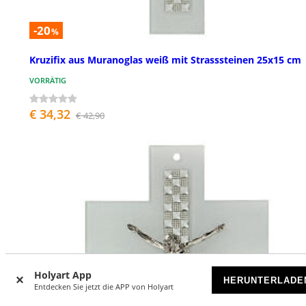
-20
%
Kruzifix aus Muranoglas weiß mit Strasssteinen 25x15 cm
VORRÄTIG
€ 34,32
€ 42,90
Holyart App
HERUNTERLADE
Entdecken Sie jetzt die APP von Holyart