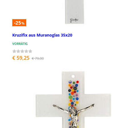
-25
%
Kruzifix aus Muranoglas 35x20
VORRÄTIG
€ 59,25
€ 79,00