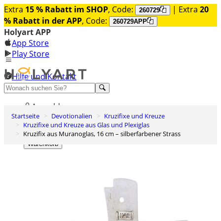
Extra
15 % Rabatt im SHOP
, Code:
| Extra
20
260729
% Rabatt in der APP
, Code:
260729APP
Holyart APP
App Store
Play Store
Hilfe und Kontakt
Entdecken Sie Premium
Anmelden
Startseite
Devotionalien
Kruzifixe und Kreuze
Wunschliste
Kruzifixe und Kreuze aus Glas und Plexiglas
Kruzifix aus Muranoglas, 16 cm – silberfarbener Strass
0
Warenkorb