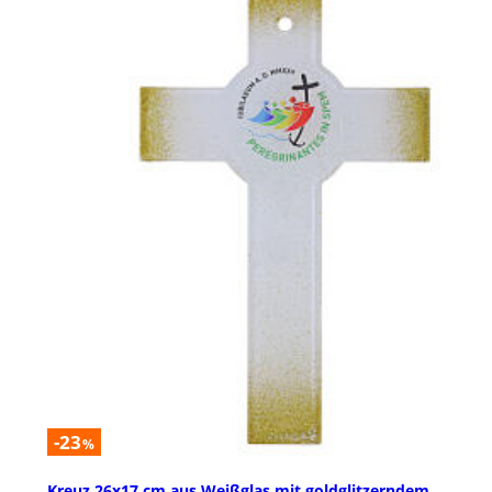
-23
%
Kreuz 26x17 cm aus Weißglas mit goldglitzerndem