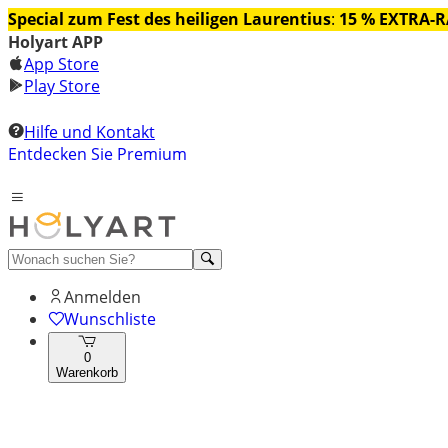
Special zum Fest des heiligen Laurentius
:
15 % EXTRA-
Holyart APP
App Store
Play Store
Hilfe und Kontakt
Entdecken Sie Premium
Anmelden
Wunschliste
0
Warenkorb