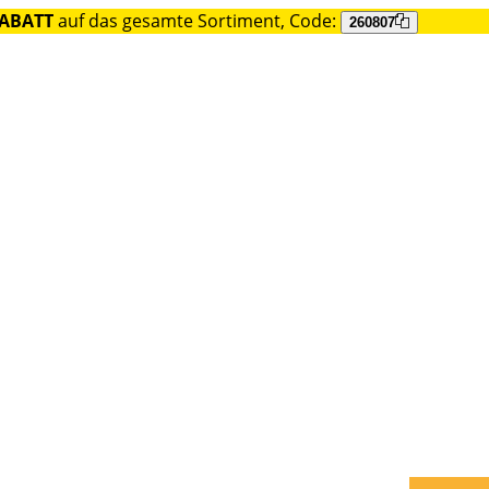
RABATT
auf das gesamte Sortiment, Code:
260807