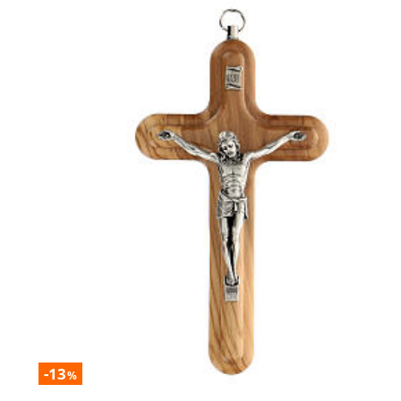
-13
%