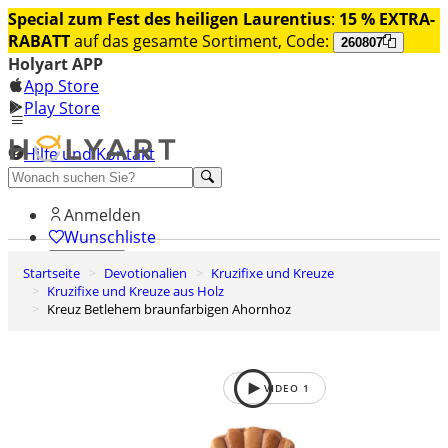
Special zum Fest des heiligen Laurentius
:
15 % EXTRA-
RABATT
auf das gesamte Sortiment, Code:
260807
Holyart APP
App Store
Play Store
Hilfe und Kontakt
Entdecken Sie Premium
Anmelden
Wunschliste
Startseite
Devotionalien
Kruzifixe und Kreuze
0
Kruzifixe und Kreuze aus Holz
Warenkorb
Kreuz Betlehem braunfarbigen Ahornhoz
VIDEO
1