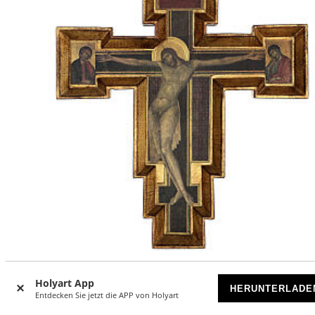
Kruzifix des heiligen Kreuzes von Cimabue, 60 x 55 cm
Holyart App
HERUNTERLADE
Entdecken Sie jetzt die APP von Holyart
VORRÄTIG