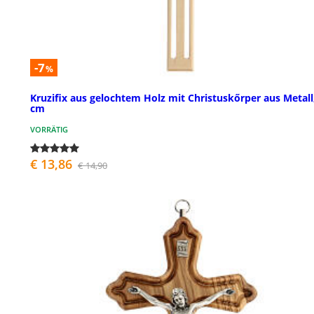
-7
%
Kruzifix aus gelochtem Holz mit Christuskőrper aus Metall
cm
VORRÄTIG
€ 13,86
€ 14,90