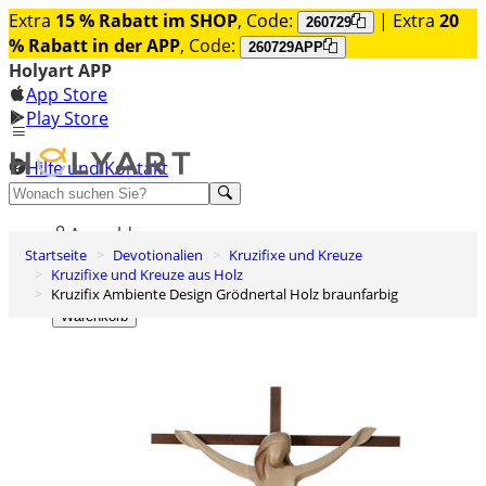
Extra
15 % Rabatt im SHOP
, Code:
| Extra
20
260729
% Rabatt in der APP
, Code:
260729APP
Holyart APP
App Store
Play Store
Hilfe und Kontakt
Entdecken Sie Premium
Anmelden
Startseite
Devotionalien
Kruzifixe und Kreuze
Wunschliste
Kruzifixe und Kreuze aus Holz
Kruzifix Ambiente Design Grödnertal Holz braunfarbig
0
Warenkorb