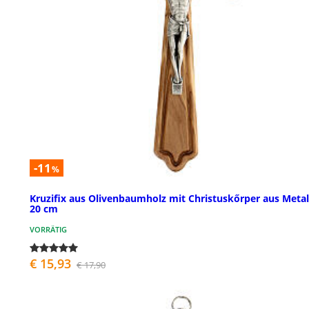
-11
%
Kruzifix aus Olivenbaumholz mit Christuskőrper aus Metal
20 cm
VORRÄTIG
€ 15,93
€ 17,90