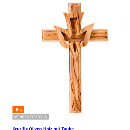
-6
%
MENGENSTAFFEL/N
Kruzifix Oliven-Holz mit Taube