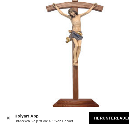
Holyart App
Kreuz mit Basis Grödnertal Holz antiksiert
HERUNTERLADE
Entdecken Sie jetzt die APP von Holyart
AUF BESTELLUNG