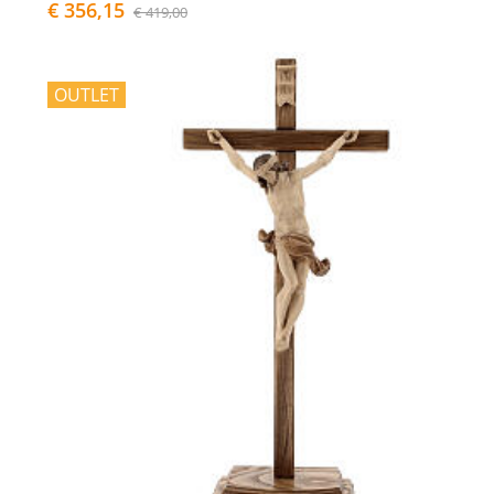
€ 356,15
€ 419,00
OUTLET