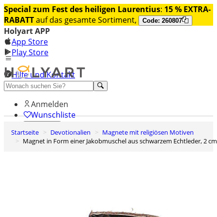
Special zum Fest des heiligen Laurentius
:
15 % EXTRA-
RABATT
auf das gesamte Sortiment,
Code: 260807
Holyart APP
App Store
Play Store
Hilfe und Kontakt
Entdecken Sie Premium
Anmelden
Wunschliste
Startseite
Devotionalien
Magnete mit religiösen Motiven
0
Magnet in Form einer Jakobmuschel aus schwarzem Echtleder, 2 cm
Warenkorb