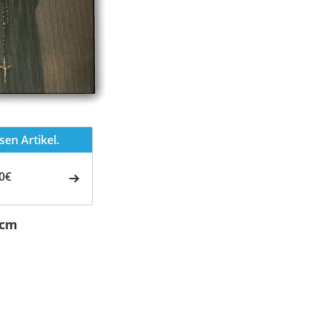
en Artikel.
0€
 cm