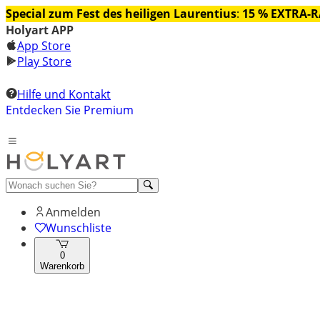
Special zum Fest des heiligen Laurentius
:
15 % EXTRA-
Holyart APP
App Store
Play Store
Hilfe und Kontakt
Entdecken Sie Premium
Anmelden
Wunschliste
0
Warenkorb