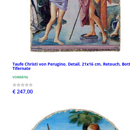
Taufe Christi von Perugino, Detail, 21x16 cm, Retouch, Bot
Tifernate
VORRÄTIG
€ 247,00