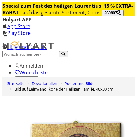
Special zum Fest des heiligen Laurentius
:
15 % EXTRA-
RABATT
auf das gesamte Sortiment, Code:
260807
Holyart APP
App Store
Play Store
Hilfe und Kontakt
Entdecken Sie Premium
Anmelden
Wunschliste
Startseite
Devotionalien
Poster und Bilder
0
Bild auf Leinwand Ikone der Heiligen Familie, 40x30 cm
Warenkorb