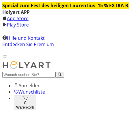
Special zum Fest des heiligen Laurentius
:
15 % EXTRA-
Holyart APP
App Store
Play Store
Hilfe und Kontakt
Entdecken Sie Premium
Anmelden
Wunschliste
0
Warenkorb