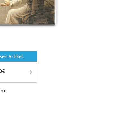
en Artikel.
0€
cm