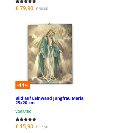
€ 79,90
€ 90,00
-11
%
Bild auf Leinwand Jungfrau Maria,
25x20 cm
VORRÄTIG
€ 15,90
€ 17,90