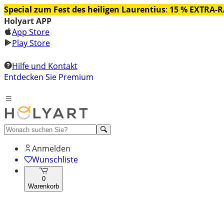
Special zum Fest des heiligen Laurentius
:
15 % EXTRA-
Holyart APP
App Store
Play Store
Hilfe und Kontakt
Entdecken Sie Premium
Anmelden
Wunschliste
0
Warenkorb