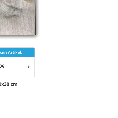
en Artikel.
0€
40x30 cm