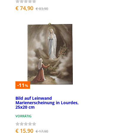
€ 74,90
€ 83,90
-11
%
Bild auf Leinwand
Marienerscheinung in Lourdes,
25x20 cm
VORRÄTIG
€ 15,90
€ 17,90