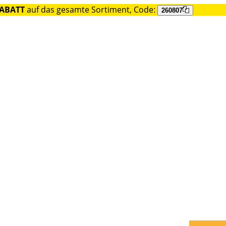
RABATT
auf das gesamte Sortiment, Code:
260807