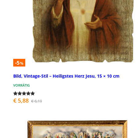
-5
%
Bild, Vintage-Stil – Heiligstes Herz Jesu, 15 × 10 cm
VORRÄTIG
€ 5,88
€ 6,19