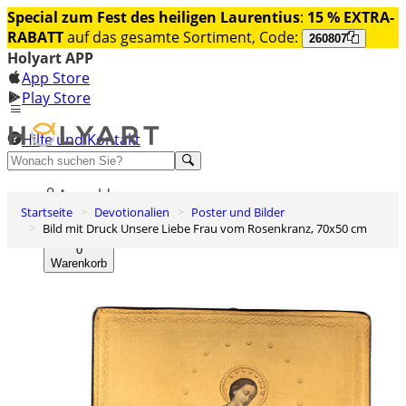
Special zum Fest des heiligen Laurentius
:
15 % EXTRA-
RABATT
auf das gesamte Sortiment, Code:
260807
Holyart APP
App Store
Play Store
Hilfe und Kontakt
Entdecken Sie Premium
Anmelden
Startseite
Devotionalien
Poster und Bilder
Wunschliste
Bild mit Druck Unsere Liebe Frau vom Rosenkranz, 70x50 cm
0
Warenkorb