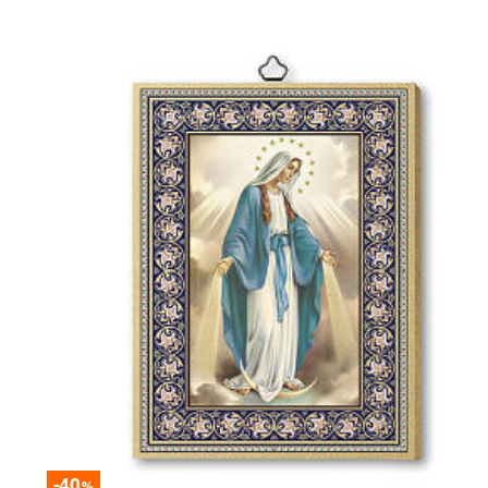
-40
%