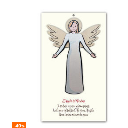
-40
%