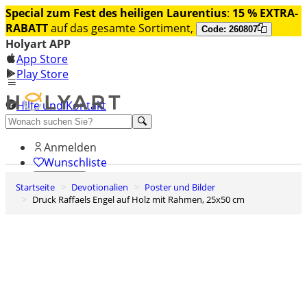
Special zum Fest des heiligen Laurentius
:
15 % EXTRA-
RABATT
auf das gesamte Sortiment,
Code: 260807
Holyart APP
App Store
Play Store
Hilfe und Kontakt
Entdecken Sie Premium
Anmelden
Wunschliste
Startseite
Devotionalien
Poster und Bilder
0
Druck Raffaels Engel auf Holz mit Rahmen, 25x50 cm
Warenkorb