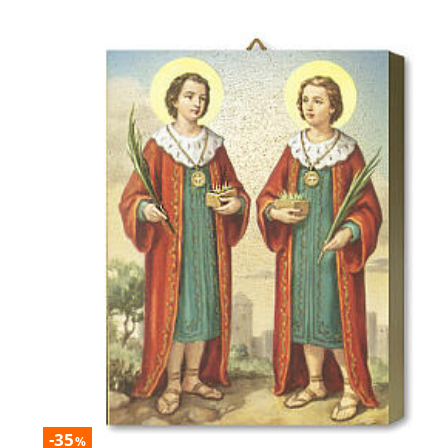
-35
%