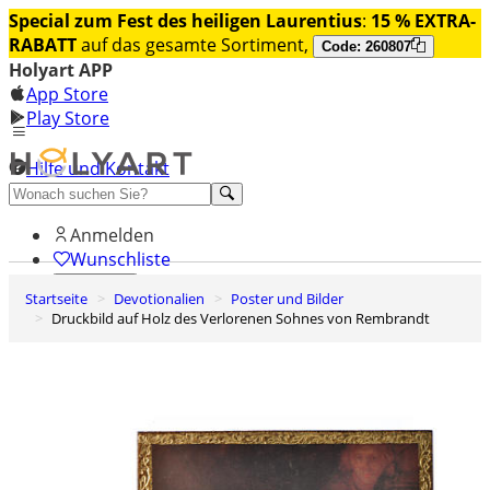
Special zum Fest des heiligen Laurentius
:
15 % EXTRA-
RABATT
auf das gesamte Sortiment,
Code: 260807
Holyart APP
App Store
Play Store
Hilfe und Kontakt
Entdecken Sie Premium
Anmelden
Wunschliste
Startseite
Devotionalien
Poster und Bilder
0
Druckbild auf Holz des Verlorenen Sohnes von Rembrandt
Warenkorb