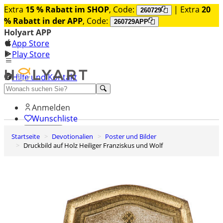
Extra
15 % Rabatt im SHOP
, Code:
| Extra
20
260729
% Rabatt in der APP
, Code:
260729APP
Holyart APP
App Store
Play Store
Hilfe und Kontakt
Entdecken Sie Premium
Anmelden
Wunschliste
Startseite
Devotionalien
Poster und Bilder
0
Druckbild auf Holz Heiliger Franziskus und Wolf
Warenkorb