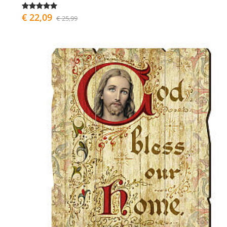
€ 22,09
€ 25,99