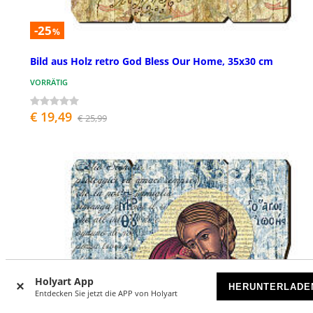
-25
%
Bild aus Holz retro God Bless Our Home, 35x30 cm
VORRÄTIG
€ 19,49
€ 25,99
Holyart App
HERUNTERLADE
Entdecken Sie jetzt die APP von Holyart