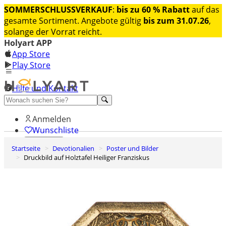
SOMMERSCHLUSSVERKAUF
:
bis zu 60 % Rabatt
auf das
gesamte Sortiment. Angebote gültig
bis zum 31.07.26
,
solange der Vorrat reicht.
Holyart APP
App Store
Play Store
Hilfe und Kontakt
Entdecken Sie Premium
Anmelden
Wunschliste
Startseite
Devotionalien
Poster und Bilder
0
Druckbild auf Holztafel Heiliger Franziskus
Warenkorb