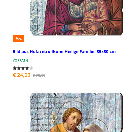
-5
%
Bild aus Holz retro Ikone Heilige Familie, 35x30 cm
VORRÄTIG
€ 24,69
€ 25,99