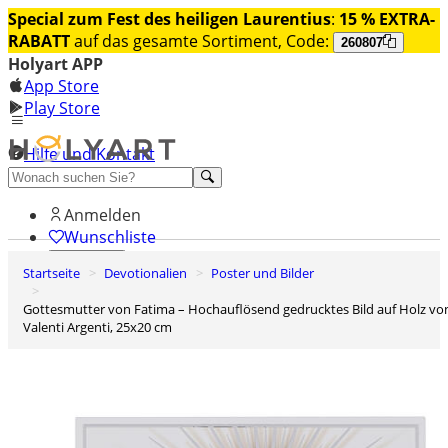
Special zum Fest des heiligen Laurentius
:
15 % EXTRA-
RABATT
auf das gesamte Sortiment, Code:
260807
Holyart APP
App Store
Play Store
Hilfe und Kontakt
Entdecken Sie Premium
Anmelden
Wunschliste
Startseite
Devotionalien
Poster und Bilder
0
Warenkorb
Gottesmutter von Fatima – Hochauflösend gedrucktes Bild auf Holz von
Valenti Argenti, 25x20 cm