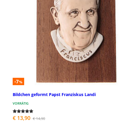
-7
%
Bildchen geformt Papst Franziskus Landi
VORRÄTIG
€ 13,90
€ 14,90