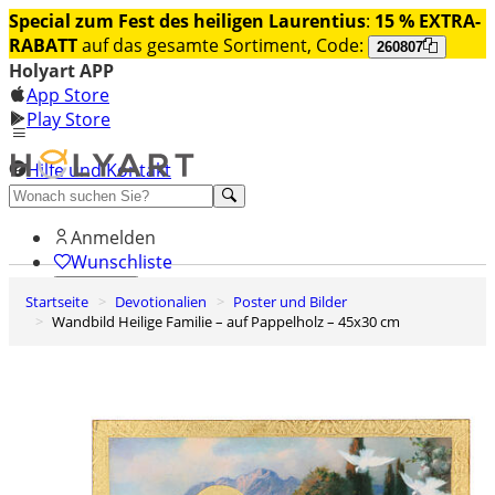
Special zum Fest des heiligen Laurentius
:
15 % EXTRA-
RABATT
auf das gesamte Sortiment, Code:
260807
Holyart APP
App Store
Play Store
Hilfe und Kontakt
Entdecken Sie Premium
Anmelden
Wunschliste
Startseite
Devotionalien
Poster und Bilder
0
Wandbild Heilige Familie – auf Pappelholz – 45x30 cm
Warenkorb