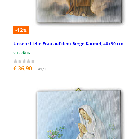
-12
%
Unsere Liebe Frau auf dem Berge Karmel, 40x30 cm
VORRÄTIG
€ 36,90
€ 41,90