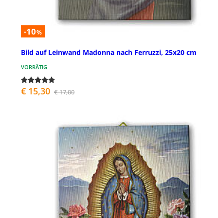
-10
%
Bild auf Leinwand Madonna nach Ferruzzi, 25x20 cm
VORRÄTIG
€ 15,30
€ 17,00