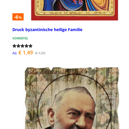
-6
%
Druck byzantinische heilige Familie
VORRÄTIG
€ 1,49
€ 1,59
Ab