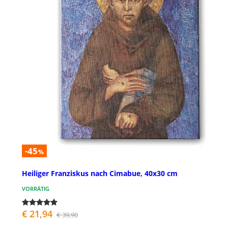
-45
%
Heiliger Franziskus nach Cimabue, 40x30 cm
VORRÄTIG
€ 21,94
€ 39,90