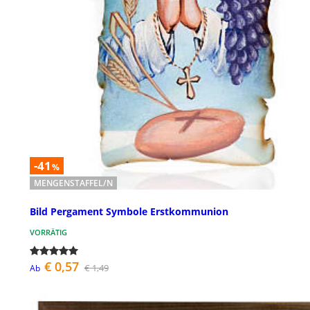
-41
%
MENGENSTAFFEL/N
Bild Pergament Symbole Erstkommunion
VORRÄTIG
€ 0,57
€ 1,49
Ab