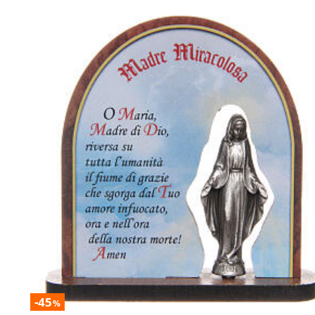
-45
%