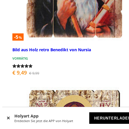
-5
%
Bild aus Holz retro Benedikt von Nursia
VORRÄTIG
€ 9,49
€ 9,99
Holyart App
HERUNTERLADE
Entdecken Sie jetzt die APP von Holyart