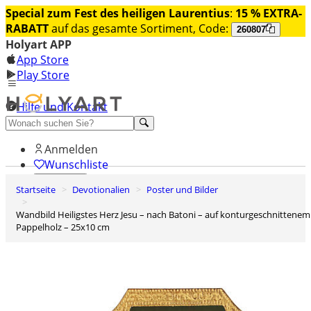
Special zum Fest des heiligen Laurentius
:
15 % EXTRA-
RABATT
auf das gesamte Sortiment, Code:
260807
Holyart APP
App Store
Play Store
Hilfe und Kontakt
Entdecken Sie Premium
Anmelden
Wunschliste
Startseite
Devotionalien
Poster und Bilder
0
Warenkorb
Wandbild Heiligstes Herz Jesu – nach Batoni – auf konturgeschnittenem
Pappelholz – 25x10 cm