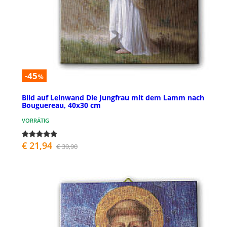
-45
%
Bild auf Leinwand Die Jungfrau mit dem Lamm nach
Bouguereau, 40x30 cm
VORRÄTIG
€ 21,94
€ 39,90