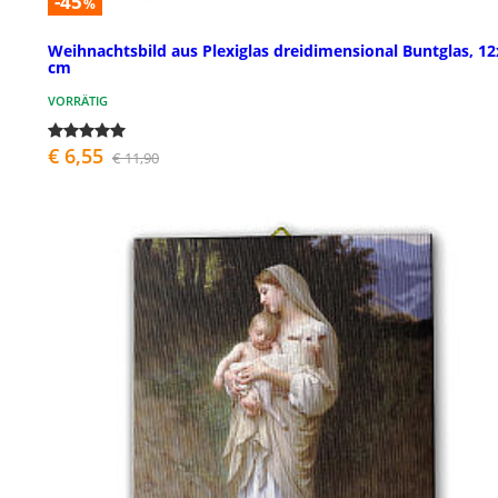
-45
%
Weihnachtsbild aus Plexiglas dreidimensional Buntglas, 12
cm
VORRÄTIG
€ 6,55
€ 11,90