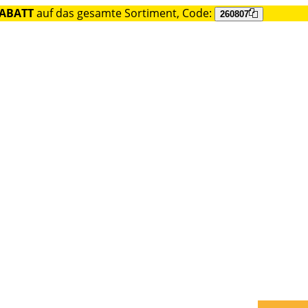
RABATT
auf das gesamte Sortiment, Code:
260807