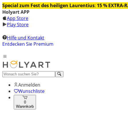
Special zum Fest des heiligen Laurentius
:
15 % EXTRA-
Holyart APP
App Store
Play Store
Hilfe und Kontakt
Entdecken Sie Premium
Anmelden
Wunschliste
0
Warenkorb