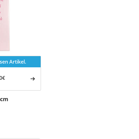
en Artikel.
0€
 cm