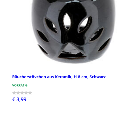
Räucherstövchen aus Keramik, H 8 cm, Schwarz
VORRÄTIG
€ 3,99