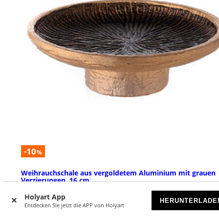
-10
%
Weihrauchschale aus vergoldetem Aluminium mit grauen
Verzierungen, 16 cm
VORRÄTIG
Holyart App
HERUNTERLADE
Entdecken Sie jetzt die APP von Holyart
€ 17,90