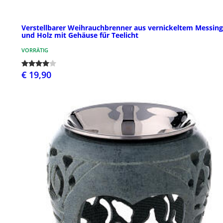
Verstellbarer Weihrauchbrenner aus vernickeltem Messing
und Holz mit Gehäuse fűr Teelicht
VORRÄTIG
€ 19,90