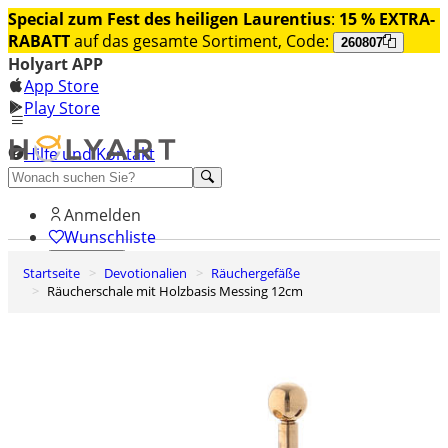
Special zum Fest des heiligen Laurentius
:
15 % EXTRA-
RABATT
auf das gesamte Sortiment, Code:
260807
Holyart APP
App Store
Play Store
Hilfe und Kontakt
Entdecken Sie Premium
Anmelden
Wunschliste
Startseite
Devotionalien
Räuchergefäße
0
Räucherschale mit Holzbasis Messing 12cm
Warenkorb