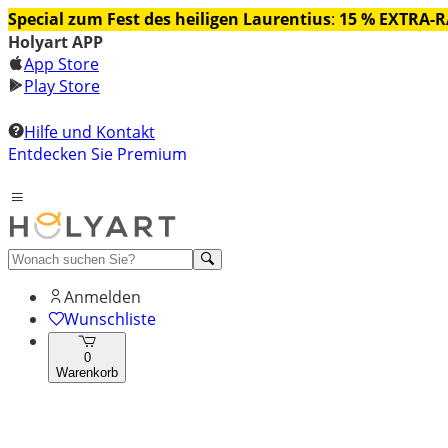
Special zum Fest des heiligen Laurentius
:
15 % EXTRA-
Holyart APP
App Store
Play Store
Hilfe und Kontakt
Entdecken Sie Premium
Anmelden
Wunschliste
0
Warenkorb