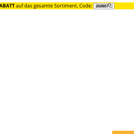
RABATT
auf das gesamte Sortiment, Code:
260807