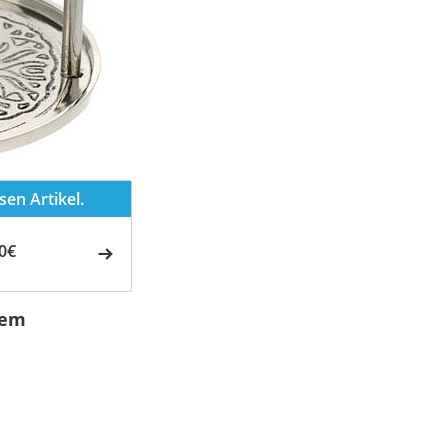
en Artikel.
0€
tem