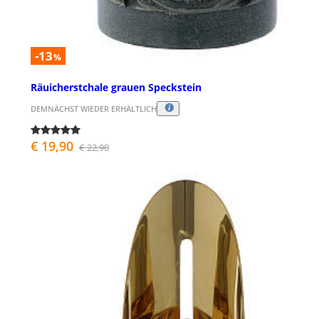
-13
%
Räuicherstchale grauen Speckstein
DEMNÄCHST WIEDER ERHÄLTLICH
€ 19,90
€ 22,90