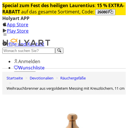
Special zum Fest des heiligen Laurentius
:
15 % EXTRA-
RABATT
auf das gesamte Sortiment, Code:
260807
Holyart APP
App Store
Play Store
Hilfe und Kontakt
Entdecken Sie Premium
Anmelden
Wunschliste
Startseite
Devotionalien
Räuchergefäße
0
Warenkorb
Weihrauchbrenner aus vergoldetem Messing mit Kreuzlöchern, 11 cm