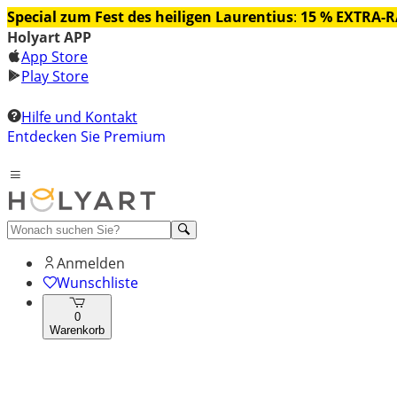
Special zum Fest des heiligen Laurentius
:
15 % EXTRA-
Holyart APP
App Store
Play Store
Hilfe und Kontakt
Entdecken Sie Premium
Anmelden
Wunschliste
0
Warenkorb