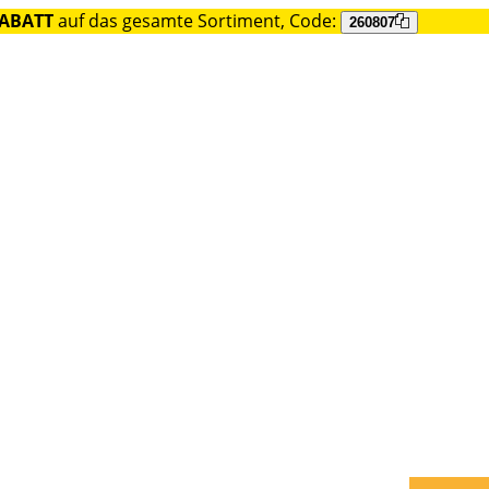
RABATT
auf das gesamte Sortiment, Code:
260807