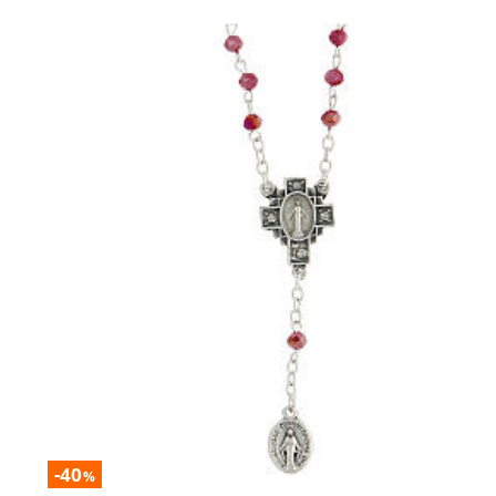
-40
%