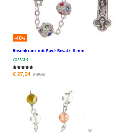
-40
%
Rosenkranz mit Pavé-Besatz, 8 mm
VORRÄTIG
€ 27,54
€ 45,90