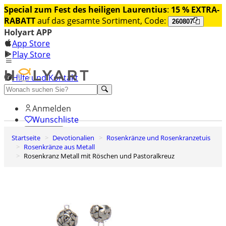
Special zum Fest des heiligen Laurentius
:
15 % EXTRA-
RABATT
auf das gesamte Sortiment, Code:
260807
Holyart APP
App Store
Play Store
Hilfe und Kontakt
Entdecken Sie Premium
Anmelden
Wunschliste
Startseite
Devotionalien
Rosenkränze und Rosenkranzetuis
0
Rosenkränze aus Metall
Warenkorb
Rosenkranz Metall mit Röschen und Pastoralkreuz