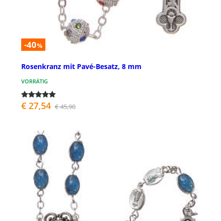
-40
%
Rosenkranz mit Pavé-Besatz, 8 mm
VORRÄTIG
€ 27,54
€ 45,90