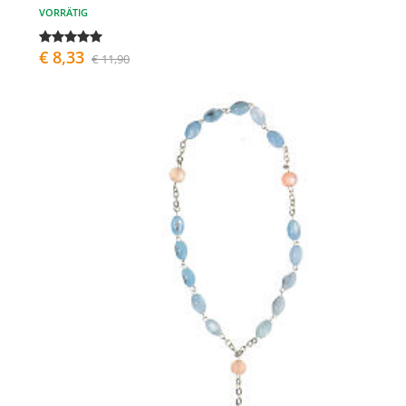
VORRÄTIG
€ 8,33
€ 11,90