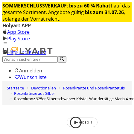
SOMMERSCHLUSSVERKAUF
:
bis zu 60 % Rabatt
auf das
gesamte Sortiment. Angebote gültig
bis zum 31.07.26
,
solange der Vorrat reicht.
Holyart APP
App Store
Play Store
Hilfe und Kontakt
Entdecken Sie Premium
Anmelden
Wunschliste
Startseite
Devotionalien
Rosenkränze und Rosenkranzetuis
0
Rosenkränze aus Silber
Warenkorb
Rosenkranz 925er Silber schwarzer Kristall Wundertätige Maria 4 m
VIDEO
1