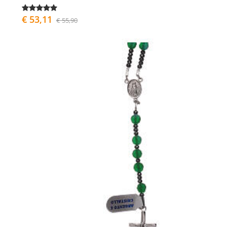
€ 53,11
€ 55,90