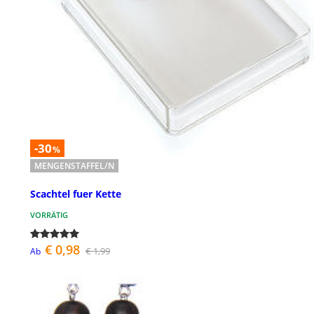
-30
%
MENGENSTAFFEL/N
Scachtel fuer Kette
VORRÄTIG
€ 0,98
€ 1,99
Ab