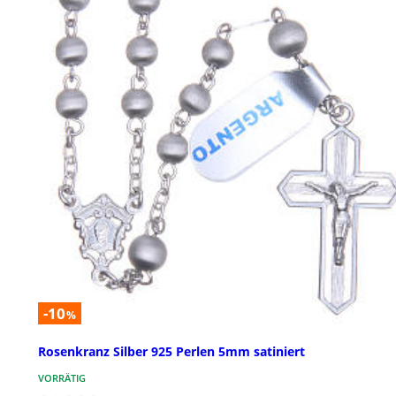
-10
%
Rosenkranz Silber 925 Perlen 5mm satiniert
VORRÄTIG