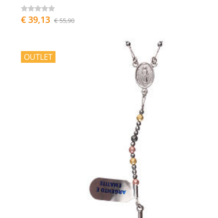
€ 39,13
€ 55,90
OUTLET