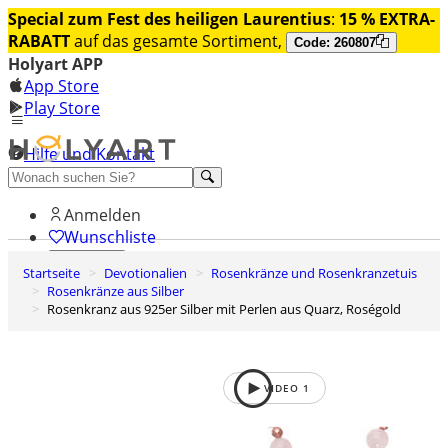
Special zum Fest des heiligen Laurentius
:
15 % EXTRA-
RABATT
auf das gesamte Sortiment,
Code: 260807
Holyart APP
App Store
Play Store
Hilfe und Kontakt
Entdecken Sie Premium
Anmelden
Wunschliste
Startseite
Devotionalien
Rosenkränze und Rosenkranzetuis
0
Rosenkränze aus Silber
Warenkorb
Rosenkranz aus 925er Silber mit Perlen aus Quarz, Roségold
VIDEO
1