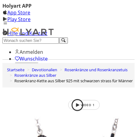
Holyart APP
App Store
Play Store
Hilfe und Kontakt
Entdecken Sie Premium
Anmelden
Wunschliste
Startseite
Devotionalien
Rosenkränze und Rosenkranzetuis
0
Rosenkränze aus Silber
Warenkorb
Rosenkranz-Kette aus Silber 925 mit schwarzen strass für Männer
VIDEO
1