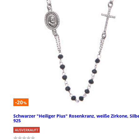
-20
%
Schwarzer "Heiliger Pius" Rosenkranz, weiße Zirkone, Silb
925
AUSVERKAUFT