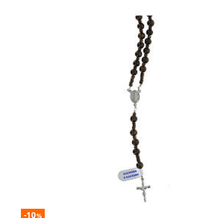
-10
%