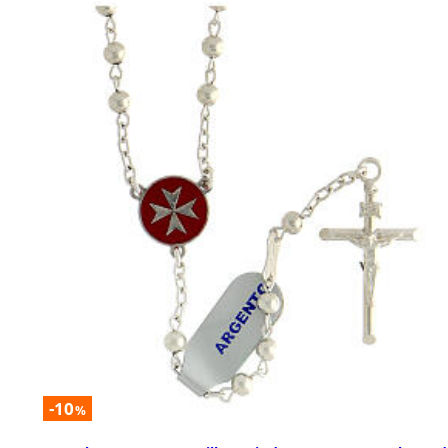
-10
%