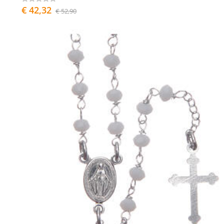
€ 42,32
€ 52,90