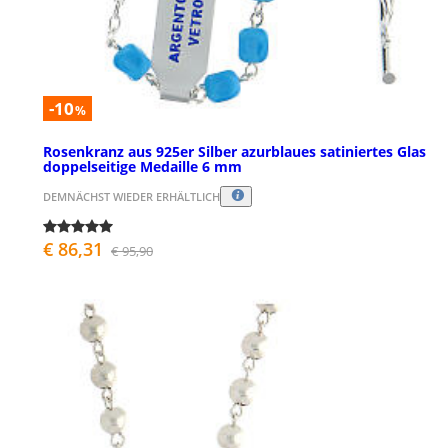
-10
%
Rosenkranz aus 925er Silber azurblaues satiniertes Glas
doppelseitige Medaille 6 mm
DEMNÄCHST WIEDER ERHÄLTLICH
€ 86,31
€ 95,90