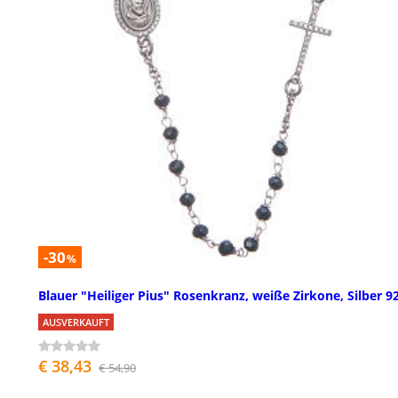
-30
%
Blauer "Heiliger Pius" Rosenkranz, weiße Zirkone, Silber 9
AUSVERKAUFT
€ 38,43
€ 54,90