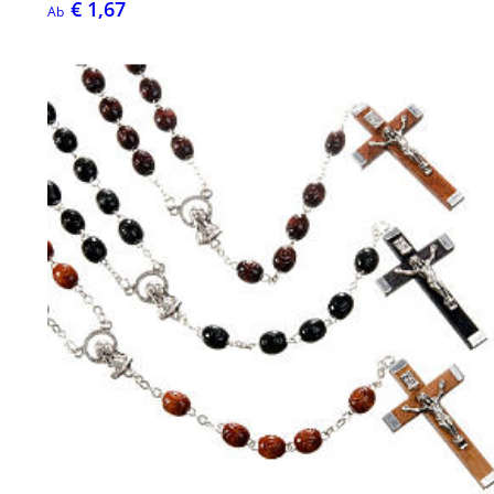
€ 1,67
Ab