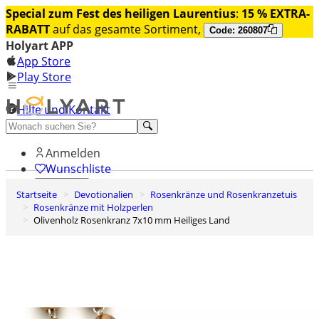
Special zum Fest des heiligen Laurentius
:
15 % EXTRA-
RABATT
auf das gesamte Sortiment,
Code: 260807
Holyart APP
App Store
Play Store
Hilfe und Kontakt
Entdecken Sie Premium
Anmelden
Wunschliste
Startseite
Devotionalien
Rosenkränze und Rosenkranzetuis
0
Rosenkränze mit Holzperlen
Warenkorb
Olivenholz Rosenkranz 7x10 mm Heiliges Land