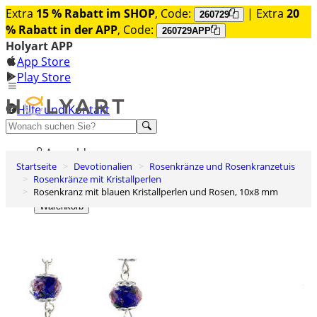
Extra
15 % Rabatt im SHOP
, Code:
| Extra
20
260729
% Rabatt in der APP
, Code:
260729APP
Holyart APP
App Store
Play Store
Hilfe und Kontakt
Entdecken Sie Premium
Anmelden
Startseite
Devotionalien
Rosenkränze und Rosenkranzetuis
Wunschliste
Rosenkränze mit Kristallperlen
Rosenkranz mit blauen Kristallperlen und Rosen, 10x8 mm
0
Warenkorb