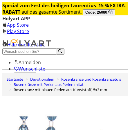
Special zum Fest des heiligen Laurentius
:
15 % EXTRA-
RABATT
auf das gesamte Sortiment,
Code: 260807
Holyart APP
App Store
Play Store
Hilfe und Kontakt
Entdecken Sie Premium
Anmelden
Wunschliste
Startseite
Devotionalien
Rosenkränze und Rosenkranzetuis
0
Rosenkränze mit Perlen aus Perlenimitat
Warenkorb
Rosenkranz mit blauen Perlen aus Kunststoff, 5x3 mm