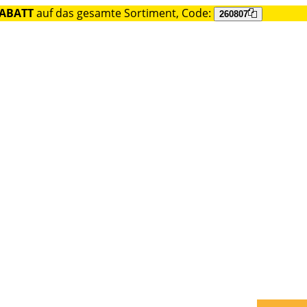
RABATT
auf das gesamte Sortiment, Code:
260807