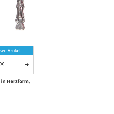
en Artikel.
0€
 in Herzform,