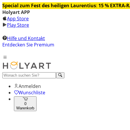
Special zum Fest des heiligen Laurentius
:
15 % EXTRA-
Holyart APP
App Store
Play Store
Hilfe und Kontakt
Entdecken Sie Premium
Anmelden
Wunschliste
0
Warenkorb