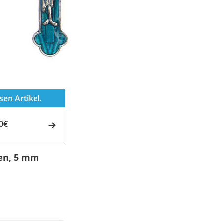
en Artikel.
0€
en, 5 mm