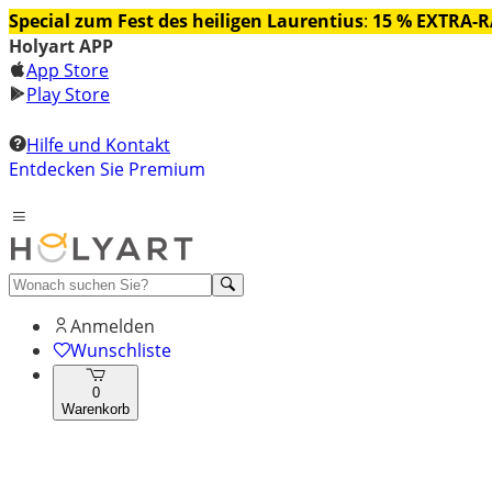
Special zum Fest des heiligen Laurentius
:
15 % EXTRA-
Holyart APP
App Store
Play Store
Hilfe und Kontakt
Entdecken Sie Premium
Anmelden
Wunschliste
0
Warenkorb