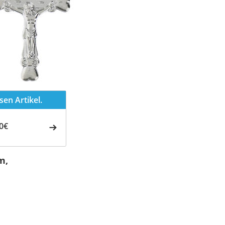
en Artikel.
0€
m,