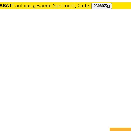
RABATT
auf das gesamte Sortiment, Code:
260807