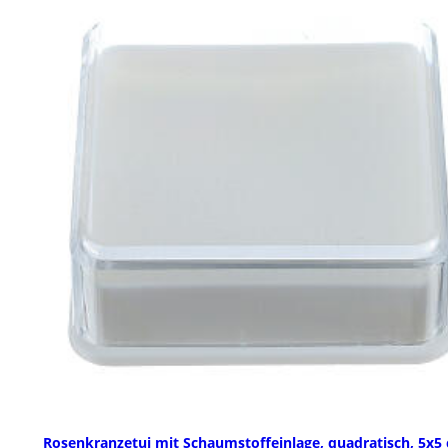
Rosenkranzetui mit Schaumstoffeinlage, quadratisch, 5x5