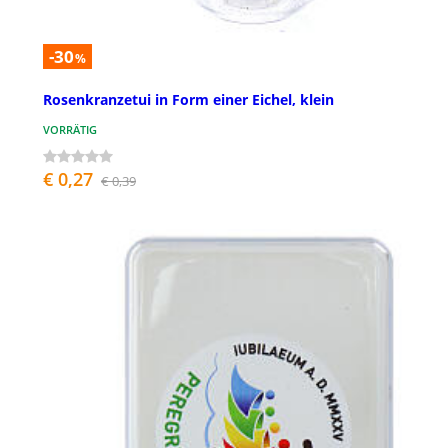
-30
%
Rosenkranzetui in Form einer Eichel, klein
VORRÄTIG
€ 0,27
€ 0,39