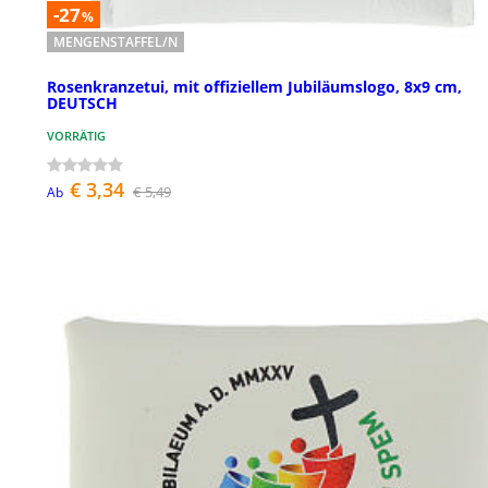
-27
%
MENGENSTAFFEL/N
Rosenkranzetui, mit offiziellem Jubiläumslogo, 8x9 cm,
DEUTSCH
VORRÄTIG
€ 3,34
€ 5,49
Ab