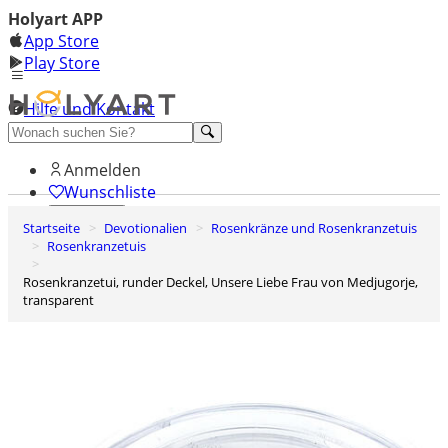
Holyart APP
App Store
Play Store
Hilfe und Kontakt
Entdecken Sie Premium
Anmelden
Wunschliste
Startseite
Devotionalien
Rosenkränze und Rosenkranzetuis
0
Rosenkranzetuis
Warenkorb
Rosenkranzetui, runder Deckel, Unsere Liebe Frau von Medjugorje,
transparent