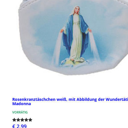
Rosenkranztäschchen weiß, mit Abbildung der Wundertät
Madonna
VORRÄTIG
€ 2,99