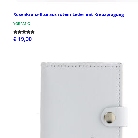
Rosenkranz-Etui aus rotem Leder mit Kreuzprägung
VORRÄTIG
€ 19,00