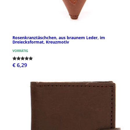
Rosenkranztäschchen, aus braunem Leder, im
Dreiecksformat, Kreuzmotiv
VORRÄTIG
€ 6,29