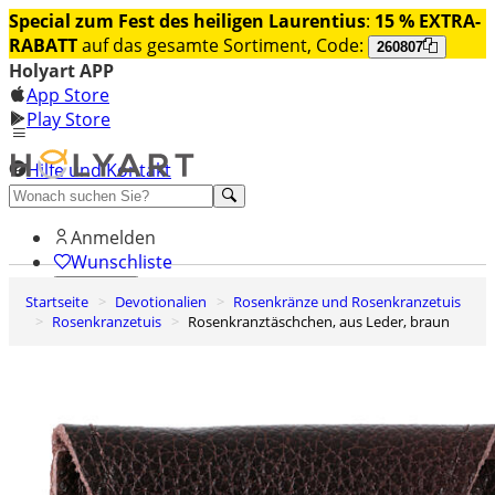
Special zum Fest des heiligen Laurentius
:
15 % EXTRA-
RABATT
auf das gesamte Sortiment, Code:
260807
Holyart APP
App Store
Play Store
Hilfe und Kontakt
Entdecken Sie Premium
Anmelden
Wunschliste
Startseite
Devotionalien
Rosenkränze und Rosenkranzetuis
0
Rosenkranzetuis
Rosenkranztäschchen, aus Leder, braun
Warenkorb