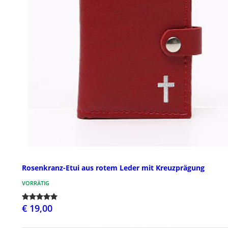
Rosenkranz-Etui aus rotem Leder mit Kreuzprägung
VORRÄTIG
€ 19,00