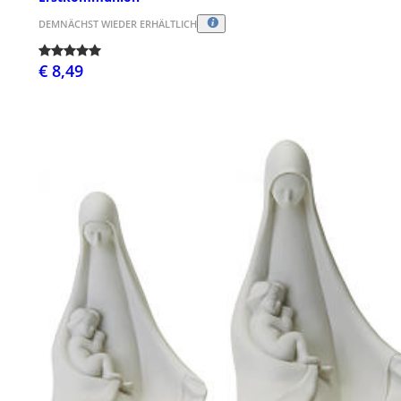
DEMNÄCHST WIEDER ERHÄLTLICH
€ 8,49