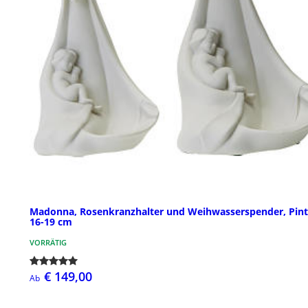
Madonna, Rosenkranzhalter und Weihwasserspender, Pin
16-19 cm
VORRÄTIG
€ 149,00
Ab