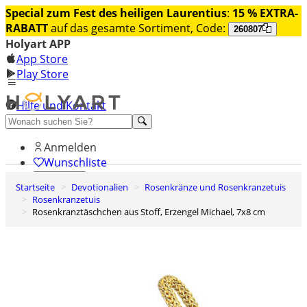
Special zum Fest des heiligen Laurentius
:
15 % EXTRA-
RABATT
auf das gesamte Sortiment, Code:
260807
Holyart APP
App Store
Play Store
Hilfe und Kontakt
Entdecken Sie Premium
Anmelden
Wunschliste
Startseite
Devotionalien
Rosenkränze und Rosenkranzetuis
0
Rosenkranzetuis
Warenkorb
Rosenkranztäschchen aus Stoff, Erzengel Michael, 7x8 cm