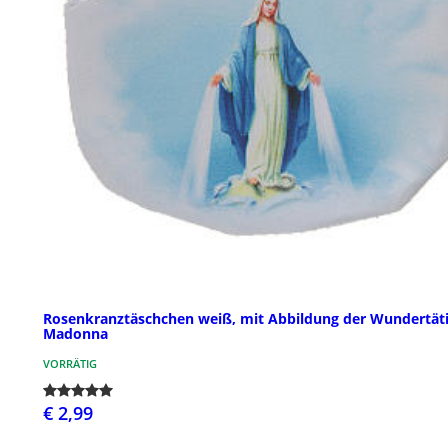
Rosenkranztäschchen weiß, mit Abbildung der Wundertät
Madonna
VORRÄTIG
€ 2,99