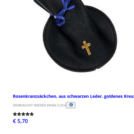
Rosenkranzsäckchen, aus schwarzen Leder, goldenes Kreu
DEMNÄCHST WIEDER ERHÄLTLICH
€ 5,70