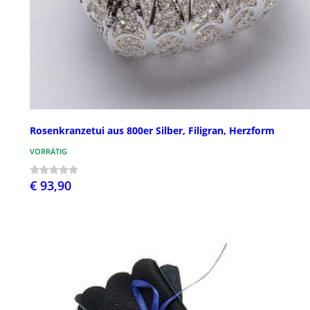
Rosenkranzetui aus 800er Silber, Filigran, Herzform
VORRÄTIG
€ 93,90