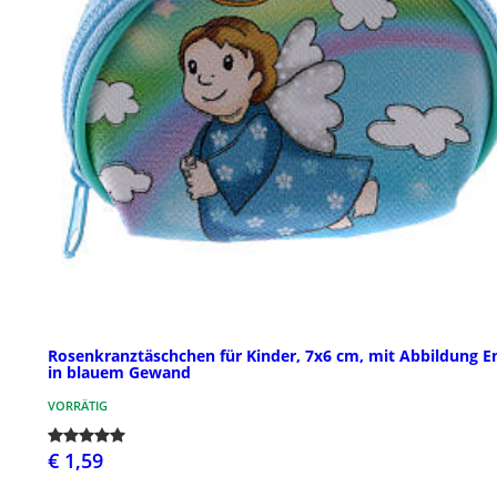
Rosenkranztäschchen für Kinder, 7x6 cm, mit Abbildung E
in blauem Gewand
VORRÄTIG
€ 1,59