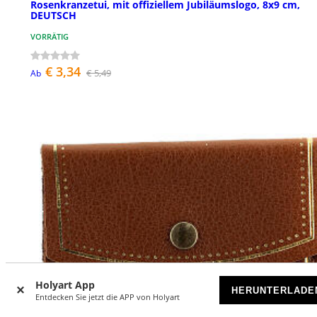
Rosenkranzetui, mit offiziellem Jubiläumslogo, 8x9 cm,
DEUTSCH
VORRÄTIG
€ 3,34
€ 5,49
Ab
Holyart App
HERUNTERLADE
Entdecken Sie jetzt die APP von Holyart