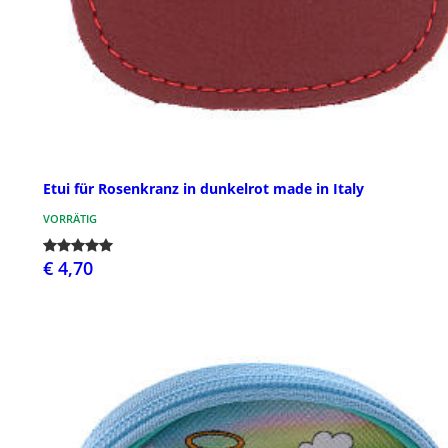
Etui für Rosenkranz in dunkelrot made in Italy
VORRÄTIG
€ 4,70