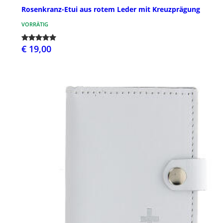
Rosenkranz-Etui aus rotem Leder mit Kreuzprägung
VORRÄTIG
€ 19,00