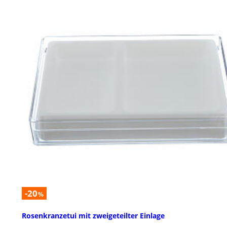
-20
%
Rosenkranzetui mit zweigeteilter Einlage