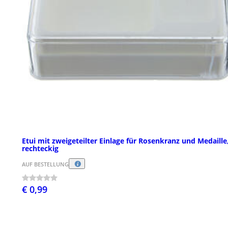
Etui mit zweigeteilter Einlage für Rosenkranz und Medaille
rechteckig
AUF BESTELLUNG
€ 0,99