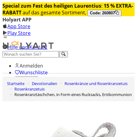
Special zum Fest des heiligen Laurentius
:
15 % EXTRA-
RABATT
auf das gesamte Sortiment,
Code: 260807
Holyart APP
App Store
Play Store
Hilfe und Kontakt
Entdecken Sie Premium
Anmelden
Wunschliste
Startseite
Devotionalien
Rosenkränze und Rosenkranzetuis
0
Rosenkranzetuis
Warenkorb
Rosenkranztäschchen, in Form eines Rucksacks, Erstkommunion