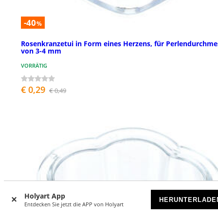
-40
%
Rosenkranzetui in Form eines Herzens, für Perlendurchme
von 3-4 mm
VORRÄTIG
€ 0,29
€ 0,49
Holyart App
HERUNTERLADE
Entdecken Sie jetzt die APP von Holyart