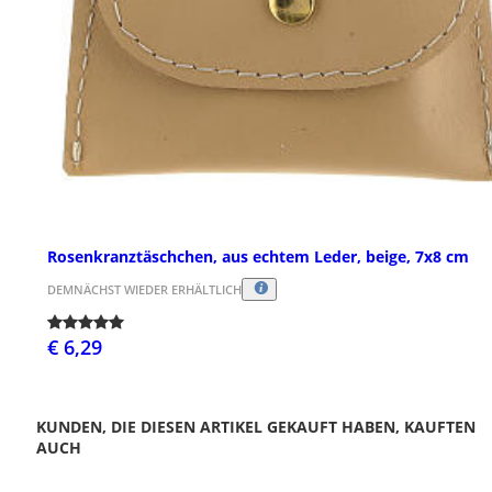
Rosenkranztäschchen, aus echtem Leder, beige, 7x8 cm
DEMNÄCHST WIEDER ERHÄLTLICH
€ 6,29
KUNDEN, DIE DIESEN ARTIKEL GEKAUFT HABEN, KAUFTEN
AUCH