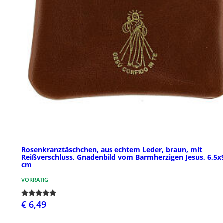
Rosenkranztäschchen, aus echtem Leder, braun, mit
Reißverschluss, Gnadenbild vom Barmherzigen Jesus, 6,5x
cm
VORRÄTIG
€ 6,49