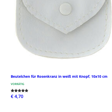
Beutelchen für Rosenkranz in weiß mit Knopf, 10x10 cm
VORRÄTIG
€ 4,70