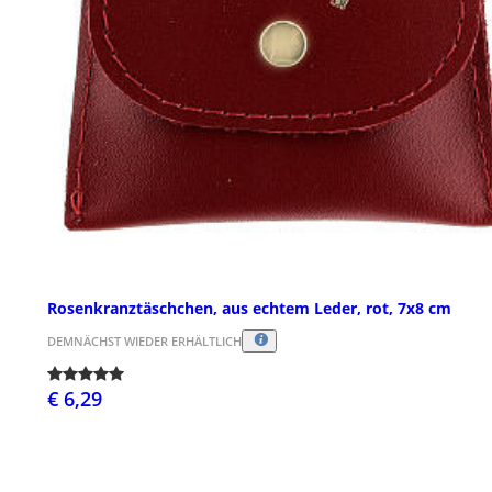
Rosenkranztäschchen, aus echtem Leder, rot, 7x8 cm
DEMNÄCHST WIEDER ERHÄLTLICH
€ 6,29