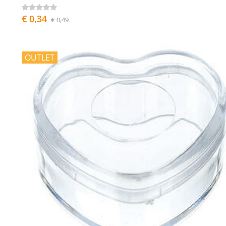
€ 0,34
€ 0,49
OUTLET